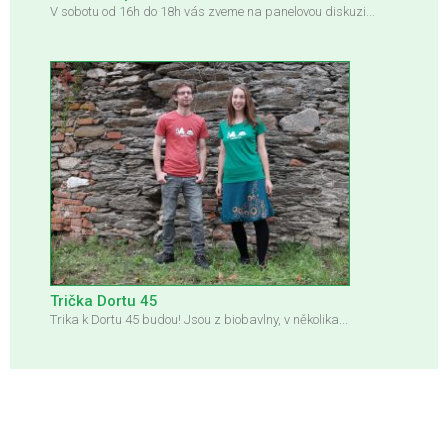
V sobotu od 16h do 18h vás zveme na panelovou diskuzi...
Trička Dortu 45
Trika k Dortu 45 budou! Jsou z biobavlny, v několika...