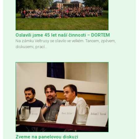
Oslavili jsme 45 let naší činnosti – DORTEM
Na zámku Veltrusy se slavilo ve velkém. Tancem, zpěvem,
diskusemi, prací...
Zveme na panelovou diskuzi